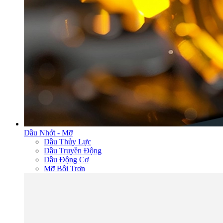
Dầu Nhớt - Mỡ
Dầu Thủy Lực
Dầu Truyền Động
Dầu Động Cơ
Mỡ Bôi Trơn