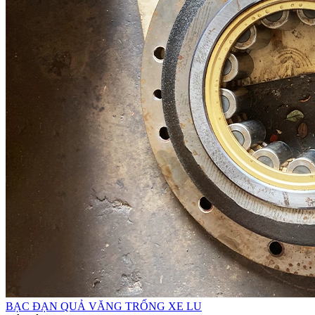
BẠC ĐẠN QUẢ VĂNG TRỐNG XE LU