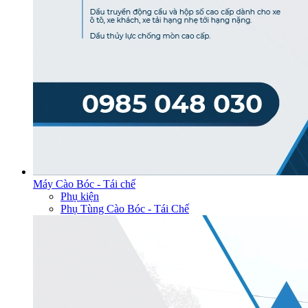
Máy Cào Bóc - Tái chế
Phụ kiện
Phụ Tùng Cào Bóc - Tái Chế