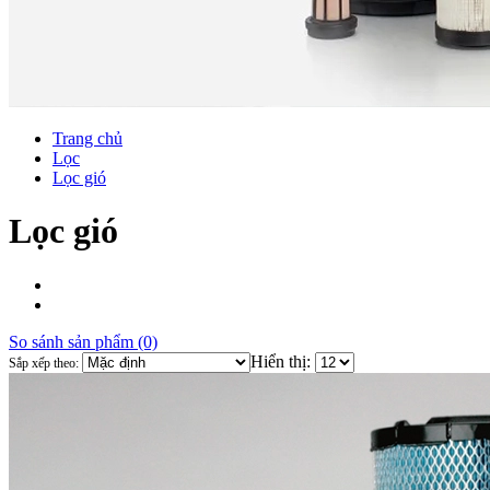
Trang chủ
Lọc
Lọc gió
Lọc gió
So sánh sản phẩm (0)
Hiển thị:
Sắp xếp theo: