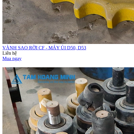
VÀNH SAO RỜI CF - MÁY ỦI D50, D53
Liên hệ
Mua ngay