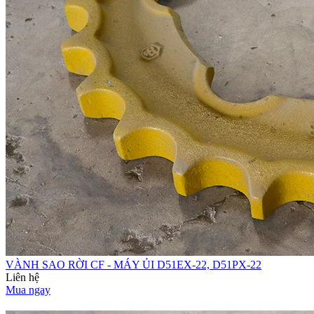
VÀNH SAO RỜI CF - MÁY ỦI D51EX-22, D51PX-22
Liên hệ
Mua ngay