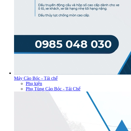
Máy Cào Bóc - Tái chế
Phụ kiện
Phụ Tùng Cào Bóc - Tái Chế