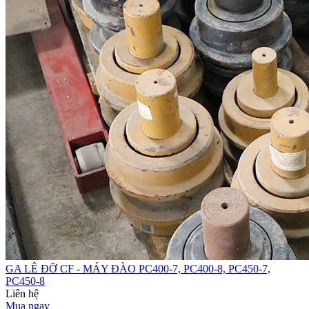
GA LÊ ĐỠ CF - MÁY ĐÀO PC400-7, PC400-8, PC450-7,
PC450-8
Liên hệ
Mua ngay